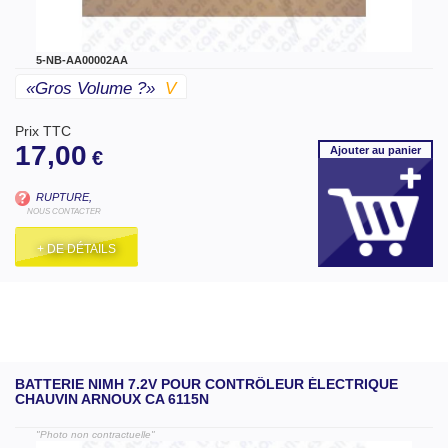
5-NB-AA00002AA
«gros Volume ?»
V
Prix TTC
17,00
Ajouter
au panier
€
RUPTURE,
NOUS CONTACTER
+ DE DÉTAILS
BATTERIE NIMH 7.2V POUR CONTRÔLEUR ÉLECTRIQUE
CHAUVIN ARNOUX CA 6115N
"Photo non contractuelle"