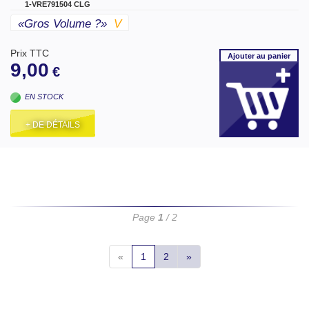
1-VRE791504 CLG
«gros Volume ?»
V
Prix TTC
Ajouter
au panier
9,00
€
EN STOCK
+ DE DÉTAILS
Page
1
/ 2
«
1
2
»