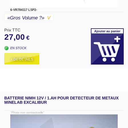
6-VR784117 LSP2-
«gros Volume ?»
V
Prix TTC
Ajouter
au panier
27,00
€
EN STOCK
+ DE DÉTAILS
BATTERIE NIMH 12V / 1.AH POUR DETECTEUR DE METAUX
MINELAB EXCALIBUR
"Photo non contractuelle"