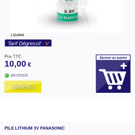
LS14500
Tarif Dégressif
V
Prix TTC
Ajouter
au panier
10,00
€
EN STOCK
+ DE DÉTAILS
PILE LITHIUM 3V PANASONIC