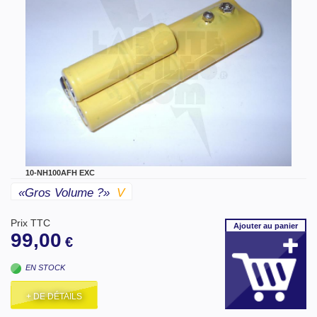
10-NH100AFH EXC
«gros Volume ?»
V
Prix TTC
Ajouter
au panier
99,00
€
EN STOCK
+ DE DÉTAILS