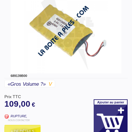
689139B00
«gros Volume ?»
V
Prix TTC
109,00
Ajouter
au panier
€
RUPTURE,
NOUS CONTACTER
+ DE DÉTAILS