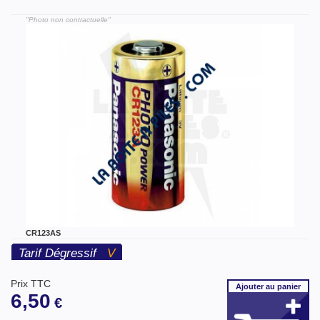
"Photo non contractuelle"
CR123AS
Tarif Dégressif
V
Prix TTC
Ajouter
au panier
6,50
€