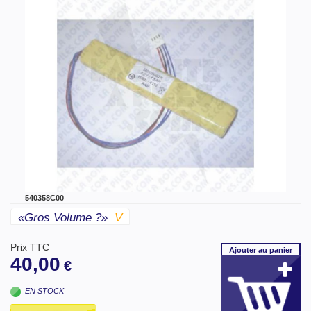
540358C00
«gros Volume ?»
V
Prix TTC
Ajouter
au panier
40,00
€
EN STOCK