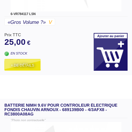
6-VR784117 LSN
«gros Volume ?»
V
Prix TTC
Ajouter
au panier
25,00
€
EN STOCK
+ DE DÉTAILS
BATTERIE NIMH 9.6V POUR CONTROLEUR ÉLECTRIQUE
FONDIS CHAUVIN ARNOUX - 689139B00 - 4/3AFX8 -
RC3800A08AG
"Photo non contractuelle"