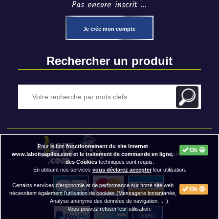
Pas encore inscrit ...
Je crée mon compte
Rechercher un produit
Pour le bon
fonctionnement du site internet
Ok 😀
2020 BAP ⓒ - Mentions légales
www.laboiteapiles.com et le traitement de commande en ligne,
des Cookies
techniques sont requis.
En utilisant nos services
vous déclarez accepter
leur utilisation.
Certains services d'ergonomie et de performance sur notre site web
Ok 😟
nécessitent également l'utilisation de cookies (Messagerie instantanée,
Analyse anonyme des données de navigation, ... ).
Vous pouvez refuser leur utilisation.