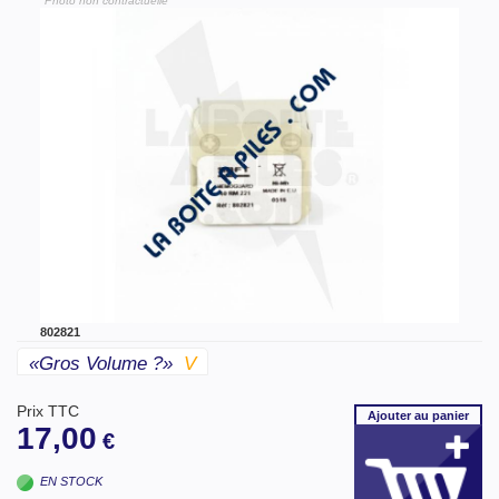
"Photo non contractuelle"
802821
«gros Volume ?»
V
Prix TTC
Ajouter
au panier
17,00
€
EN STOCK