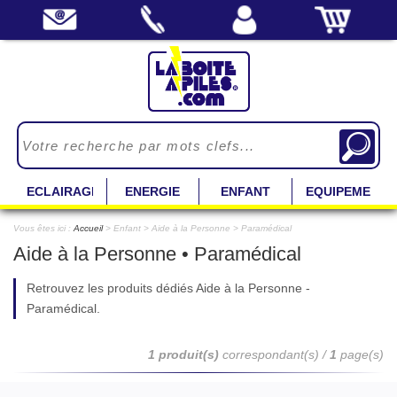
ECLAIRAGE
ENERGIE
ENFANT
EQUIPEMENT
Vous êtes ici :
Accueil
> Enfant > Aide à la Personne > Paramédical
Aide à la Personne • Paramédical
Retrouvez les produits dédiés Aide à la Personne -
Paramédical.
1 produit(s)
correspondant(s) /
1
page(s)