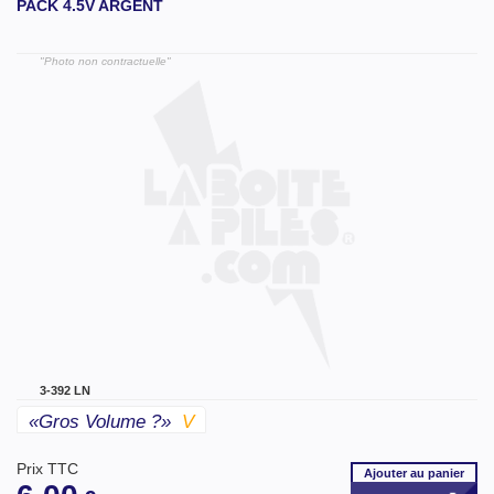
PACK 4.5V ARGENT
"Photo non contractuelle"
3-392 LN
«gros Volume ?»
V
Prix TTC
Ajouter
au panier