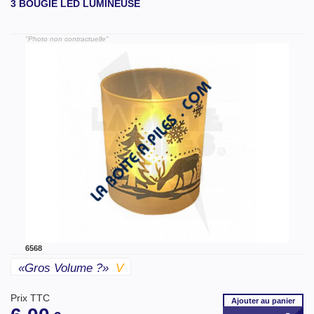
3 BOUGIE LED LUMINEUSE
"Photo non contractuelle"
6568
«gros Volume ?»
V
Prix TTC
Ajouter
au panier