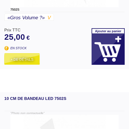
7502S
«gros Volume ?»
V
Prix TTC
Ajouter
au panier
25,00
€
EN STOCK
+ DE DÉTAILS
10 CM DE BANDEAU LED 7502S
"Photo non contractuelle"