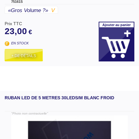
75161S
«gros Volume ?»
V
Prix TTC
Ajouter
au panier
23,00
€
EN STOCK
+ DE DÉTAILS
RUBAN LED DE 5 METRES 30LEDS/M BLANC FROID
"Photo non contractuelle"