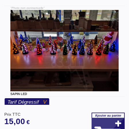
"Photo non contractuelle"
SAPIN LED
Tarif Dégressif
V
Prix TTC
Ajouter
au panier
15,00
€