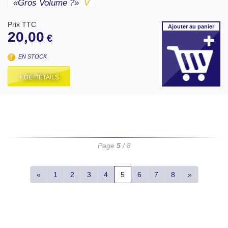
«gros Volume ?»
V
Prix TTC
Ajouter
au panier
20,00
€
EN STOCK
+ DE DÉTAILS
Page
5
/ 8
«
1
2
3
4
5
6
7
8
»