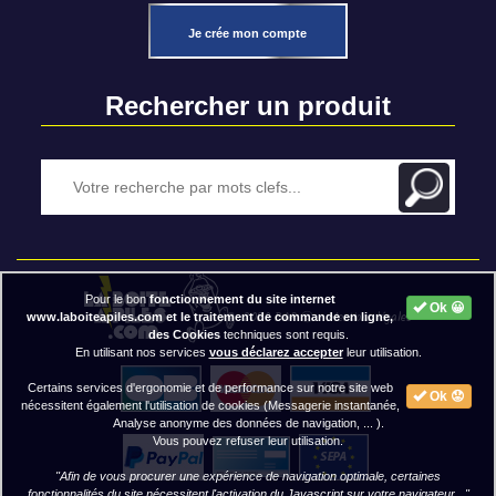
Je crée mon compte
Rechercher un produit
Pour le bon
fonctionnement du site internet
Ok 😀
2020 BAP ⓒ - Mentions légales
www.laboiteapiles.com et le traitement de commande en ligne,
des Cookies
techniques sont requis.
En utilisant nos services
vous déclarez accepter
leur utilisation.
Certains services d'ergonomie et de performance sur notre site web
Ok 😟
nécessitent également l'utilisation de cookies (Messagerie instantanée,
Analyse anonyme des données de navigation, ... ).
Vous pouvez refuser leur utilisation.
"Afin de vous procurer une expérience de navigation optimale, certaines
fonctionnalités du site nécessitent
l'activation du Javascript
sur votre navigateur..."