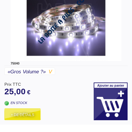
75040
«gros Volume ?»
V
Prix TTC
Ajouter
au panier
25,00
€
EN STOCK
+ DE DÉTAILS