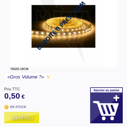
7502S-10CM
«gros Volume ?»
V
Prix TTC
Ajouter
au panier
0,50
€
EN STOCK
+ DE DÉTAILS