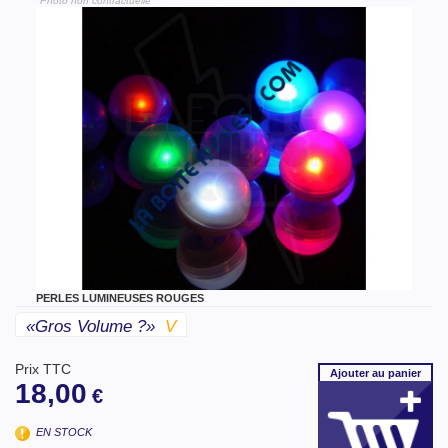
"Photo non contractuelle"
PERLES LUMINEUSES ROUGES
«gros Volume ?»
V
Prix TTC
Ajouter
au panier
18,00
€
EN STOCK