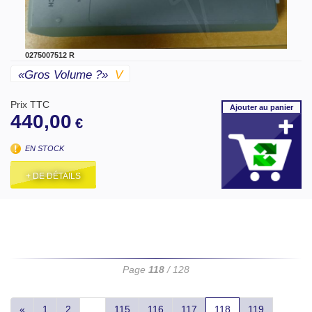
0275007512 R
«gros Volume ?»
V
Prix TTC
Ajouter
au panier
440,00
€
EN STOCK
+ DE DÉTAILS
Page
118
/ 128
«
1
2
...
115
116
117
118
119