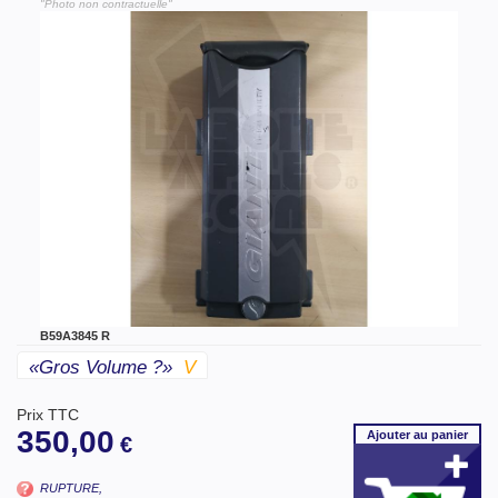
"Photo non contractuelle"
B59A3845 R
«gros Volume ?»
V
Prix TTC
350,00
Ajouter
au panier
€
RUPTURE,