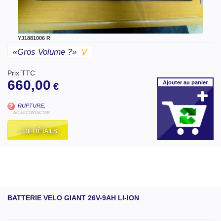
YJ1881006 R
«gros Volume ?»
V
Prix TTC
660,00
Ajouter
au panier
€
RUPTURE,
NOUS CONTACTER
+ DE DÉTAILS
BATTERIE VELO GIANT 26V-9AH LI-ION