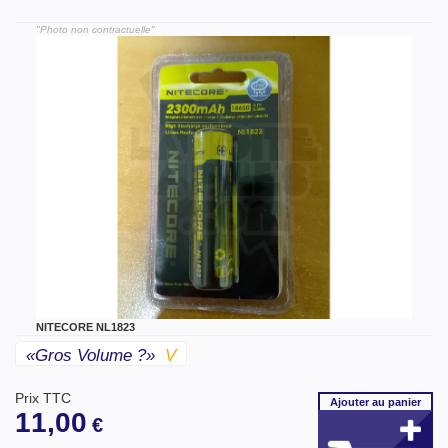
"Photo non contractuelle"
NITECORE NL1823
«gros Volume ?»
V
Prix TTC
Ajouter
au panier
11,00
€