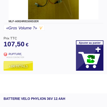
MLF-A0024R81500D2ER
«gros Volume ?»
V
Prix TTC
107,50
Ajouter
au panier
€
RUPTURE,
NOUS CONTACTER
+ DE DÉTAILS
BATTERIE VELO PHYLION 36V 12.4AH