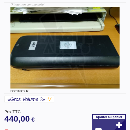
"Photo non contractuelle"
D36116C2 R
«gros Volume ?»
V
Prix TTC
440,00
Ajouter
au panier
€