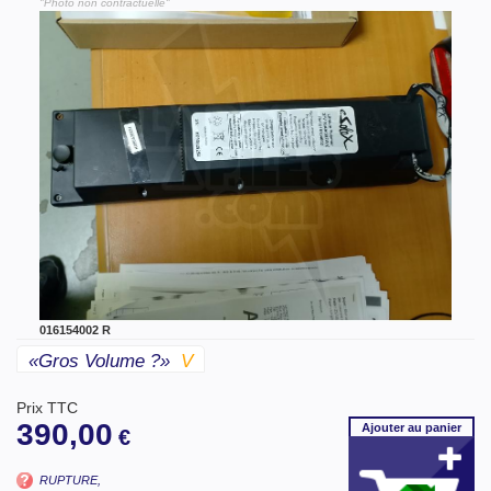
"Photo non contractuelle"
016154002 R
«gros Volume ?»
V
Prix TTC
390,00
Ajouter
au panier
€
RUPTURE,