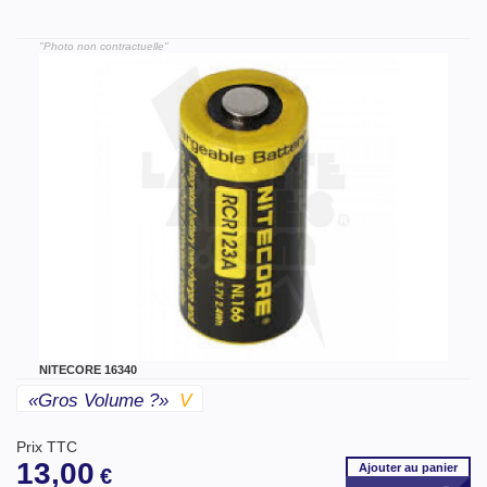
"Photo non contractuelle"
NITECORE 16340
«gros Volume ?»
V
Prix TTC
13,00
Ajouter
au panier
€