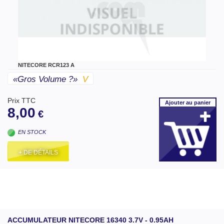
NITECORE RCR123 A
«gros Volume ?»
V
Prix TTC
Ajouter
au panier
8,00
€
EN STOCK
+ DE DÉTAILS
ACCUMULATEUR NITECORE 16340 3.7V - 0.95AH