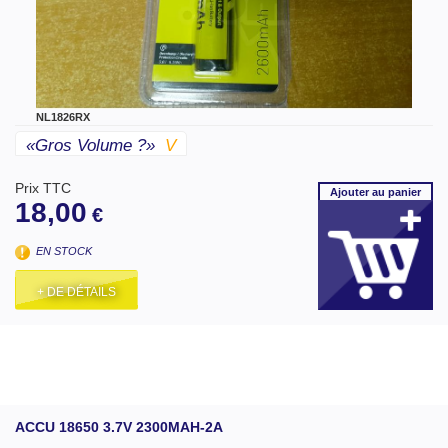
NL1826RX
«gros Volume ?»
V
Prix TTC
Ajouter
au panier
18,00
€
EN STOCK
+ DE DÉTAILS
ACCU 18650 3.7V 2300MAH-2A