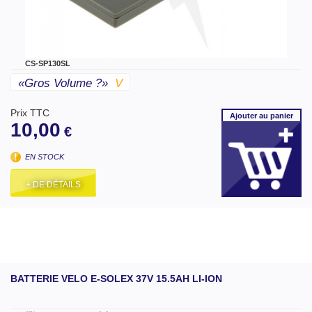
CS-SP130SL
«gros Volume ?»
V
Prix TTC
Ajouter
au panier
10,00
€
EN STOCK
+ DE DÉTAILS
BATTERIE VELO E-SOLEX 37V 15.5AH LI-ION