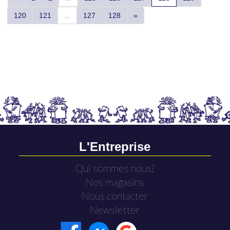
120
121
...
127
128
»
L'Entreprise
Qui sommes nous?
Nos magasins
Nous contacter
Newsletter