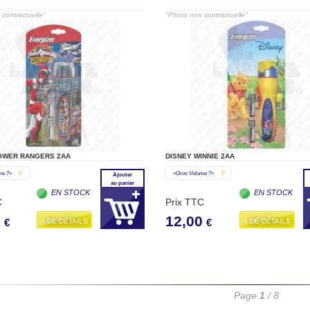
contractuelle"
"Photo non contractuelle"
OWER RANGERS 2AA
DISNEY WINNIE 2AA
me ?»
V
«gros Volume ?»
V
Ajouter
au panier
EN STOCK
EN STOCK
C
Prix TTC
0
12,00
+ DE DÉTAILS
+ DE DÉTAILS
€
€
Page
1
/ 8