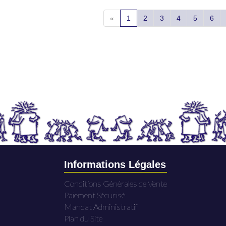
«
1
2
3
4
5
6
Informations Légales
Conditions Générales de Vente
Paiement Sécurisé
Mandat Administratif
Plan du Site