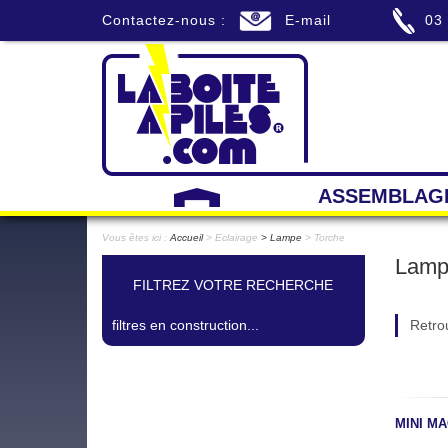
Contactez-nous :
E-mail
03
ASSEMBLAG
Vous êtes ici :
Accueil
> Eclairage
Lampe
> Torche
Lamp
FILTREZ VOTRE RECHERCHE
filtres en construction...
Retro
MINI MA