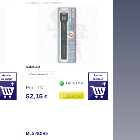
"Photo non contractuelle"
S3D016U
«gros Volume ?»
V
Ajouter
Ajouter
au panier
au panier
EN STOCK
Prix TTC
52,15
+ DE DÉTAILS
€
ML5 NOIRE