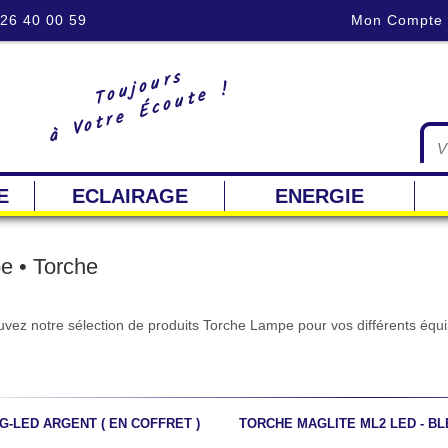
 26 40 00 59
Mon Compte
Toujours
à Votre Écoute !
E
ECLAIRAGE
ENERGIE
e • Torche
uvez notre sélection de produits Torche Lampe pour vos différents équ
G-LED ARGENT ( EN COFFRET )
TORCHE MAGLITE ML2 LED - BL