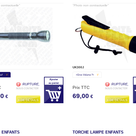
contractuelle"
"Photo non contractuelle"
UK300J
sif
V
«gros Volume ?»
V
Ajouter
au panier
RUPTURE,
RUPTURE,
C
Prix TTC
NOUS CONTACTER
NOUS CONTACTER
00
69,00
€
€
+ DE DÉTAILS
+ DE DÉTAILS
 ENFANTS
TORCHE LAMPE ENFANTS