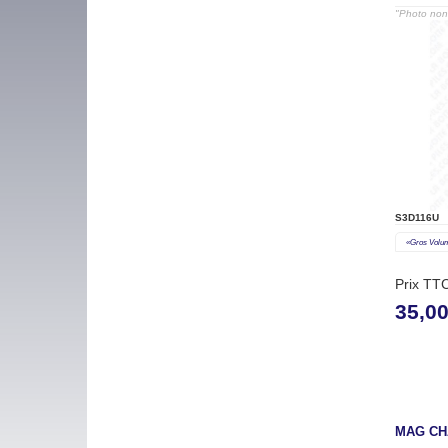
"Photo non 
S3D116U
«gros Volu
Prix TT
35,0
MAG CH