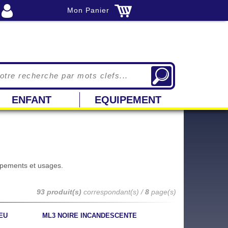
Mon Panier
ENFANT
EQUIPEMENT
ipements et usages.
93 produit(s)
correspondant(s) /
8
page(s)
EU
ML3 NOIRE INCANDESCENTE