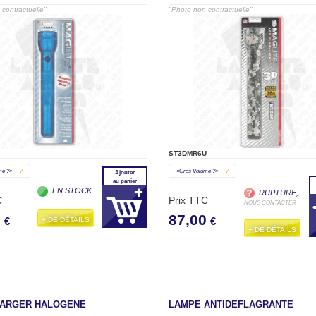
contractuelle"
"Photo non contractuelle"
ST3DMR6U
me ?»
V
«gros Volume ?»
V
Ajouter
au panier
EN STOCK
RUPTURE,
C
Prix TTC
NOUS CONTACTER
0
87,00
+ DE DÉTAILS
€
€
+ DE DÉTAILS
ARGER HALOGENE
LAMPE ANTIDEFLAGRANTE