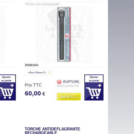
"Photo non contractuelle"
S5D016U
«gros Volume ?»
V
Ajouter
Ajouter
au panier
au panier
RUPTURE,
Prix TTC
NOUS CONTACTER
60,00
€
+ DE DÉTAILS
TORCHE ANTIDEFLAGRANTE
RECHARGEABLE