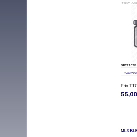
"Photo non 
SP22107F
«gros Volu
Prix TT
55,0
ML3 BL