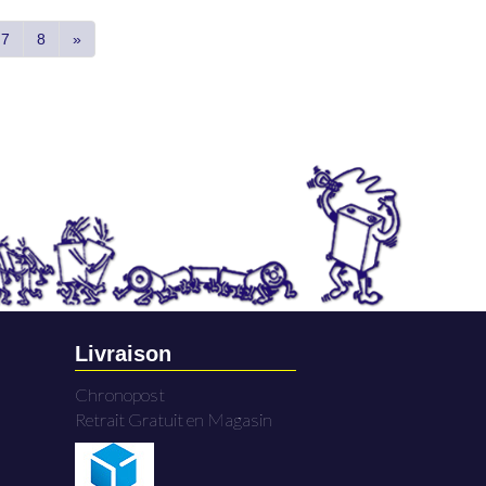
7
8
»
Livraison
Chronopost
Retrait Gratuit en Magasin