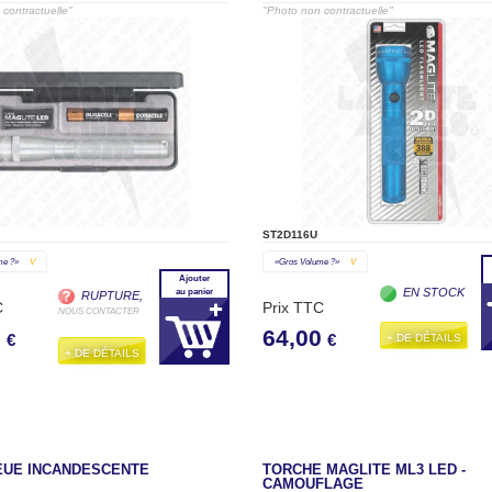
contractuelle"
"Photo non contractuelle"
ST2D116U
me ?»
V
«gros Volume ?»
V
Ajouter
EN STOCK
au panier
RUPTURE,
C
Prix TTC
NOUS CONTACTER
0
64,00
+ DE DÉTAILS
€
€
+ DE DÉTAILS
EUE INCANDESCENTE
TORCHE MAGLITE ML3 LED -
CAMOUFLAGE