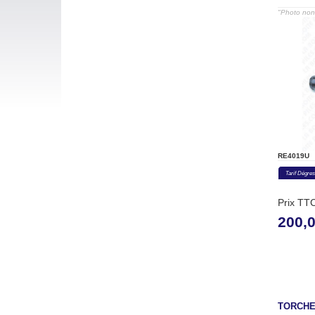
"Photo non 
RE4019U
Tarif Dégres
Prix TT
200,
TORCHE