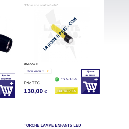
"Photo non contractuelle"
UK4AAJ R
«gros Volume ?»
V
Ajouter
au panier
Ajouter
EN STOCK
au panier
Prix TTC
130,00
+ DE DÉTAILS
€
TORCHE LAMPE ENFANTS LED