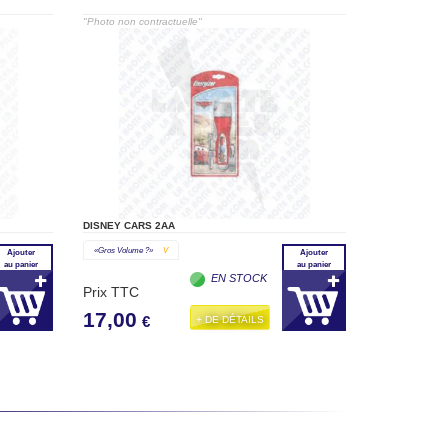
"Photo non contractuelle"
DISNEY CARS 2AA
«gros Volume ?»
V
Ajouter
Ajouter
au panier
au panier
EN STOCK
Prix TTC
17,00
+ DE DÉTAILS
€