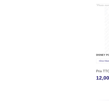
"Photo non 
DISNEY P
«gros Volu
Prix TT
12,0