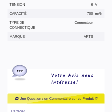
TENSION
6
V
CAPACITÉ
700
mAh
TYPE DE
Connecteur
CONNECTIQUE
MARQUE
ARTS
Votre Avis nous
Intéresse!
Une Question / un Commentaire sur ce Produit !?
Partager