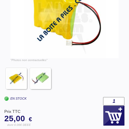
"Photos non contractuelles"
EN STOCK
Prix TTC
25,00
€
dont 0.06€ DEEE