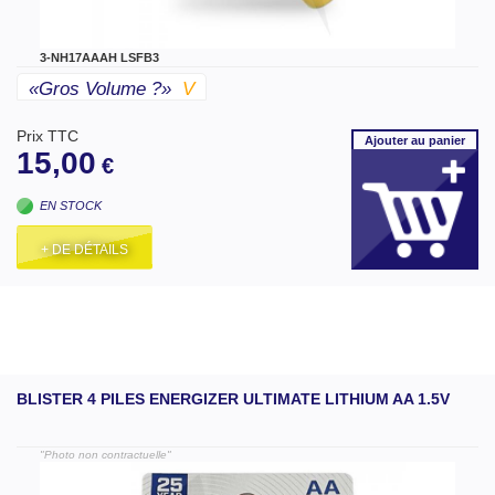
3-NH17AAAH LSFB3
«gros Volume ?»
V
Prix TTC
Ajouter
au panier
15,00
€
EN STOCK
+ DE DÉTAILS
BLISTER 4 PILES ENERGIZER ULTIMATE LITHIUM AA 1.5V
"Photo non contractuelle"