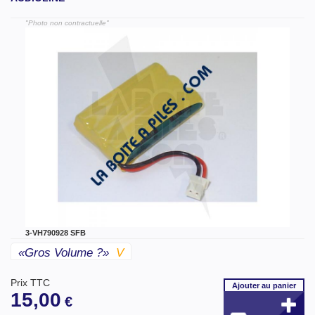
"Photo non contractuelle"
3-VH790928 SFB
«gros Volume ?»
V
Prix TTC
Ajouter
au panier
15,00
€