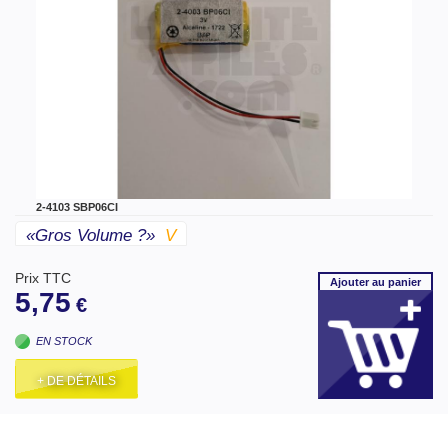
2-4103 SBP06CI
«gros Volume ?»
V
Prix TTC
Ajouter
au panier
5,75
€
EN STOCK
+ DE DÉTAILS