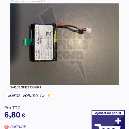
"Photo non contractuelle"
3-4103 SFB2 COURT
«gros Volume ?»
V
Prix TTC
6,80
Ajouter
au panier
€
RUPTURE,