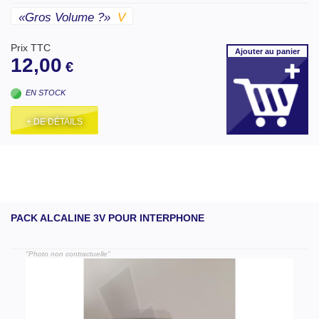
«gros Volume ?»
V
Prix TTC
Ajouter
au panier
12,00
€
EN STOCK
+ DE DÉTAILS
PACK ALCALINE 3V POUR INTERPHONE
"Photo non contractuelle"