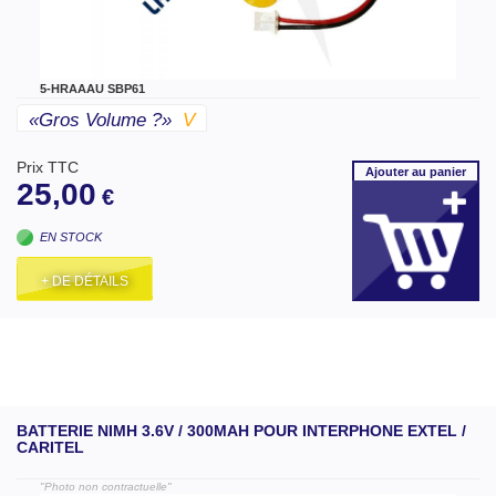
5-HRAAAU SBP61
«gros Volume ?»
V
Prix TTC
Ajouter
au panier
25,00
€
EN STOCK
+ DE DÉTAILS
BATTERIE NIMH 3.6V / 300MAH POUR INTERPHONE EXTEL /
CARITEL
"Photo non contractuelle"