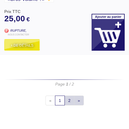
Prix TTC
25,00
Ajouter
au panier
€
RUPTURE,
NOUS CONTACTER
+ DE DÉTAILS
Page
1
/ 2
«
1
2
»