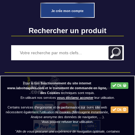
Je crée mon compte
Rechercher un produit
Pour le bon
fonctionnement du site internet
Ok 😀
2020 BAP ⓒ - Mentions légales
www.laboiteapiles.com et le traitement de commande en ligne,
des Cookies
techniques sont requis.
En utilisant nos services
vous déclarez accepter
leur utilisation.
Certains services d'ergonomie et de performance sur notre site web
Ok 😟
nécessitent également l'utilisation de cookies (Messagerie instantanée,
Analyse anonyme des données de navigation, ... ).
Vous pouvez refuser leur utilisation.
"Afin de vous procurer une expérience de navigation optimale, certaines