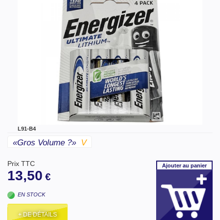
L91-B4
«gros Volume ?»
V
Prix TTC
Ajouter
au panier
13,50
€
EN STOCK
+ DE DÉTAILS