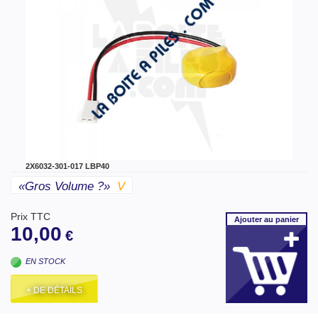
2X6032-301-017 LBP40
«gros Volume ?»
V
Prix TTC
Ajouter
au panier
10,00
€
EN STOCK
+ DE DÉTAILS