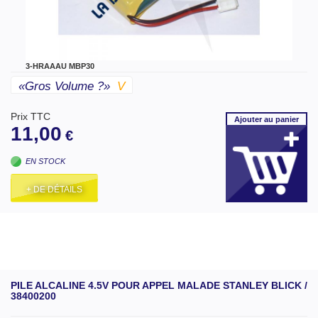
3-HRAAAU MBP30
«gros Volume ?»
V
Prix TTC
Ajouter
au panier
11,00
€
EN STOCK
+ DE DÉTAILS
PILE ALCALINE 4.5V POUR APPEL MALADE STANLEY BLICK /
38400200