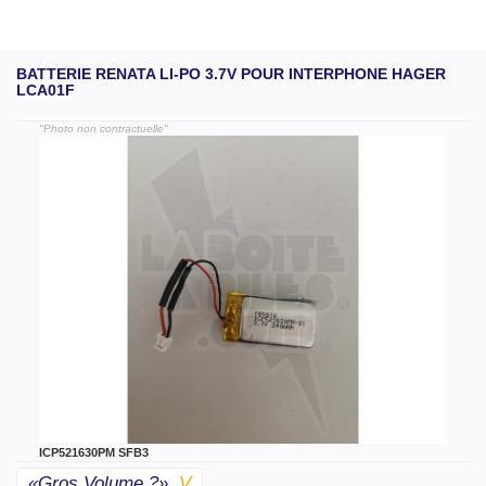
BATTERIE RENATA LI-PO 3.7V POUR INTERPHONE HAGER
LCA01F
"Photo non contractuelle"
ICP521630PM SFB3
«gros Volume ?»
V