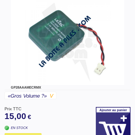
GP28AAAMECRMX
«gros Volume ?»
V
Prix TTC
Ajouter
au panier
15,00
€
EN STOCK