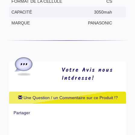
FORMAT DE LA CELLULE
CS
CAPACITÉ
3050mah
MARQUE
PANASONIC
Votre Avis nous
Intéresse!
Une Question / un Commentaire sur ce Produit !?
Partager