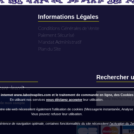
Informations Légales
Conditions Générales de Vente
Paiement Sécurisé
Mandat Administratif
Plan du Site
Rechercher u
ore inscrit ...
 internet www.laboiteapiles.com et le traitement de commande en ligne, des Cookies
En utilisant nos services
vous déclarez accepter
leur utilisation.
rée mon compte
re site web nécessitent également l'utilisation de cookies (Messagerie instantanée, Analyse
Vous pouvez refuser leur utilisation.
rience de navigation optimale, certaines fonctionnalités du site nécessitent
l'activation du J