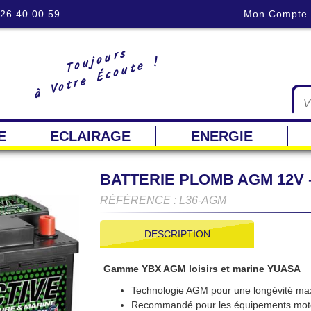
 26 40 00 59
Mon Compte
Toujours
à Votre Écoute !
E
ECLAIRAGE
ENERGIE
BATTERIE PLOMB AGM 12V - 
RÉFÉRENCE : L36-AGM
DESCRIPTION
Gamme YBX AGM loisirs et marine YUASA
Technologie AGM pour une longévité max
Recommandé pour les équipements motorisé