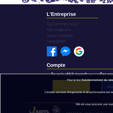
L'Entreprise
Qui sommes nous?
Nos magasins
Nous contacter
Newsletter
Compte
Je suis déjà inscrit ...
Pas enc
Pour le bon
fonctionnement du site
Je m'identifie
Je c
Certains services d'ergonomie et de performance sur not
"Afin de vous procurer une expé