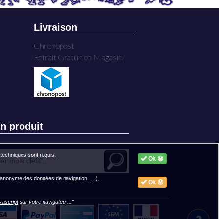
Livraison
Chronopost
Retrait Gratuit en Magasin
n produit
techniques sont requis.
Ok 😀
 anonyme des données de navigation, ... ).
Ok 😟
avascript
sur votre navigateur..."