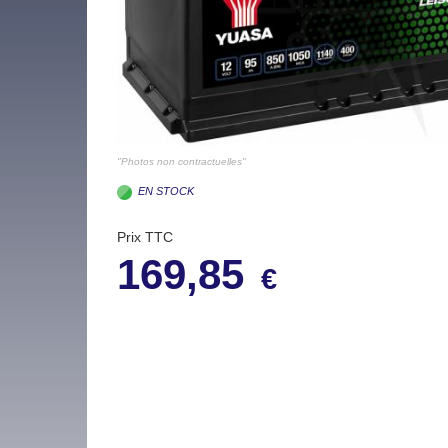
"Photos non contractuelles"
EN STOCK
Prix TTC
169,85
€