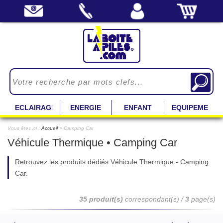
ECLAIRAGE
ENERGIE
ENFANT
EQUIPEMENT
Vous êtes ici :
Accueil
> Camping Car
Véhicule Thermique • Camping Car
Retrouvez les produits dédiés Véhicule Thermique - Camping
Car.
35 produit(s)
correspondant(s) /
3
page(s)