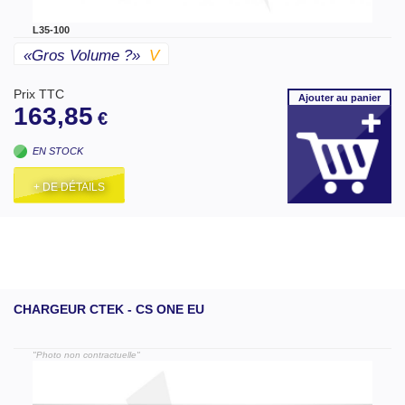
L35-100
«gros Volume ?»
V
Prix TTC
Ajouter
au panier
163,85
€
EN STOCK
+ DE DÉTAILS
CHARGEUR CTEK - CS ONE EU
"Photo non contractuelle"