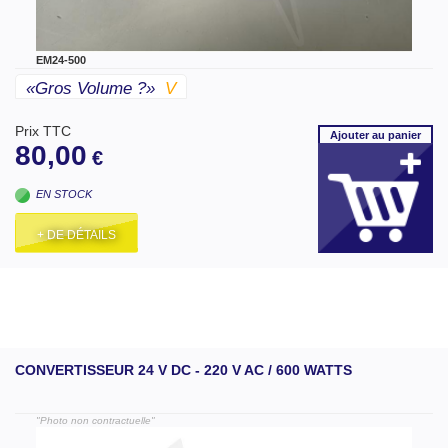
EM24-500
«gros Volume ?»
V
Prix TTC
Ajouter
au panier
80,00
€
EN STOCK
+ DE DÉTAILS
CONVERTISSEUR 24 V DC - 220 V AC / 600 WATTS
"Photo non contractuelle"