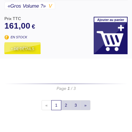
«gros Volume ?»
V
Prix TTC
Ajouter
au panier
161,00
€
EN STOCK
+ DE DÉTAILS
Page
1
/ 3
«
1
2
3
»