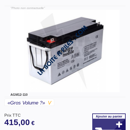
"Photo non contractuelle"
AGM12-110
«gros Volume ?»
V
Prix TTC
Ajouter
au panier
415,00
€