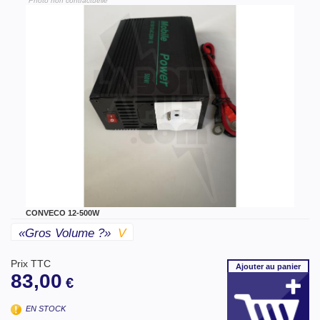
"Photo non contractuelle"
CONVECO 12-500W
«gros Volume ?»
V
Prix TTC
Ajouter
au panier
83,00
€
EN STOCK