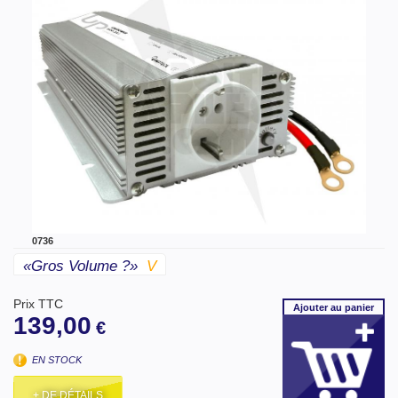
0736
«gros Volume ?»
V
Prix TTC
Ajouter
au panier
139,00
€
EN STOCK
+ DE DÉTAILS