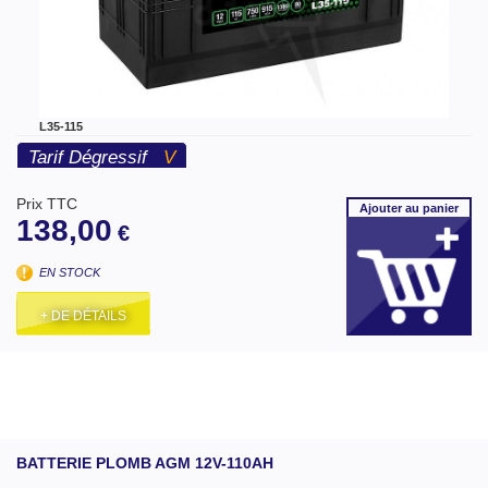
L35-115
Tarif Dégressif
V
Prix TTC
Ajouter
au panier
138,00
€
EN STOCK
+ DE DÉTAILS
BATTERIE PLOMB AGM 12V-110AH