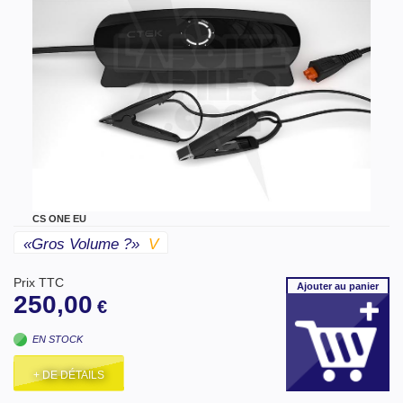
CS ONE EU
«gros Volume ?»
V
Prix TTC
Ajouter
au panier
250,00
€
EN STOCK
+ DE DÉTAILS