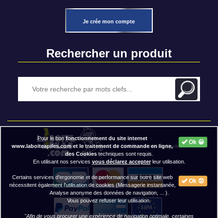
Je crée mon compte
Rechercher un produit
Pour le bon
fonctionnement du site internet
Ok 😀
2020 BAP ⓒ - Mentions légales
www.laboiteapiles.com et le traitement de commande en ligne,
des Cookies
techniques sont requis.
En utilisant nos services
vous déclarez accepter
leur utilisation.
Certains services d'ergonomie et de performance sur notre site web
Ok 😟
nécessitent également l'utilisation de cookies (Messagerie instantanée,
Analyse anonyme des données de navigation, ... ).
Vous pouvez refuser leur utilisation.
"Afin de vous procurer une expérience de navigation optimale, certaines