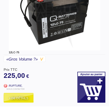
12LC-75
«gros Volume ?»
V
Prix TTC
225,00
Ajouter
au panier
€
RUPTURE,
NOUS CONTACTER
+ DE DÉTAILS