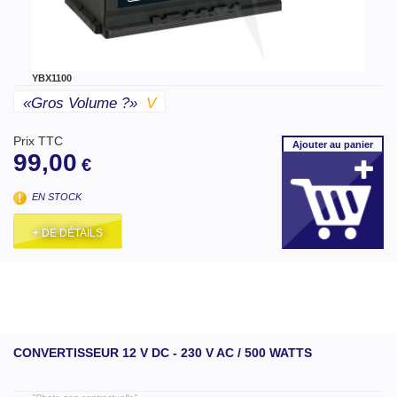
YBX1100
«gros Volume ?»
V
Prix TTC
Ajouter
au panier
99,00
€
EN STOCK
+ DE DÉTAILS
CONVERTISSEUR 12 V DC - 230 V AC / 500 WATTS