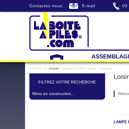
Contactez-nous :
E-mail
03
ASSEMBLAG
Vous êtes ici :
Accueil
> Eclairage > Loisir / Activité > Camping
Loisi
FILTREZ VOTRE RECHERCHE
filtres en construction...
Retrou
LAMPE 