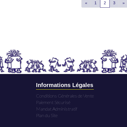
«
1
2
3
»
Informations Légales
Conditions Générales de Vente
Paiement Sécurisé
Mandat Administratif
Plan du Site