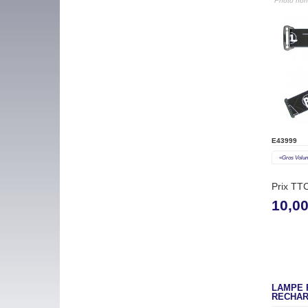
"Photo non 
E43999
«gros Volu
Prix TT
10,0
LAMPE 
RECHAR