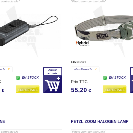
contractuelle"
"Photo non contractuelle"
E070BA01
me ?»
V
«gros Volume ?»
V
Ajouter
au panier
EN STOCK
EN STOCK
C
Prix TTC
0
55,20
+ DE DÉTAILS
+ DE DÉTAILS
€
€
NE
PETZL ZOOM HALOGEN LAMP
contractuelle"
"Photo non contractuelle"