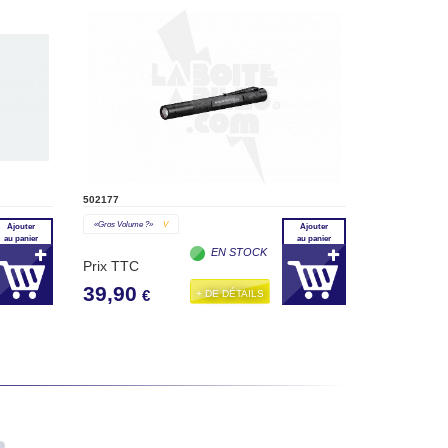
502177
«gros Volume ?»
V
Ajouter
Ajouter
au panier
au panier
EN STOCK
Prix TTC
39,90
+ DE DÉTAILS
€