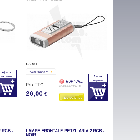
"Photo non contractuelle"
502581
«gros Volume ?»
V
Ajouter
au panier
Ajouter
au panier
RUPTURE,
Prix TTC
NOUS CONTACTER
26,00
€
+ DE DÉTAILS
 RGB -
LAMPE FRONTALE PETZL ARIA 2 RGB -
NOIR