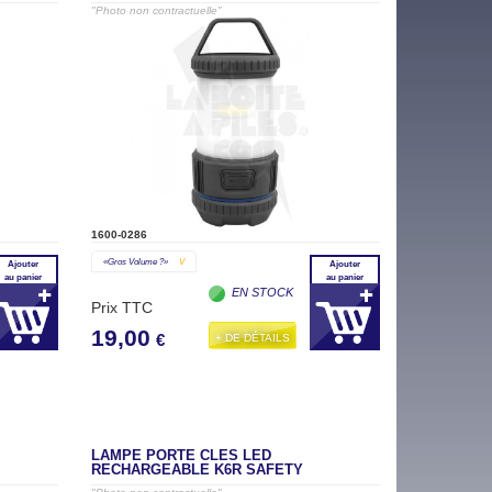
"Photo non contractuelle"
1600-0286
«gros Volume ?»
V
Ajouter
Ajouter
au panier
au panier
EN STOCK
Prix TTC
19,00
+ DE DÉTAILS
€
LAMPE PORTE CLÉS LED
RECHARGEABLE K6R SAFETY