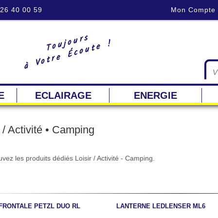
 26 40 00 59
Mon Compte
Toujours
à Votre Écoute !
E
ECLAIRAGE
ENERGIE
r / Activité • Camping
vez les produits dédiés Loisir / Activité - Camping.
FRONTALE PETZL DUO RL
LANTERNE LEDLENSER ML6