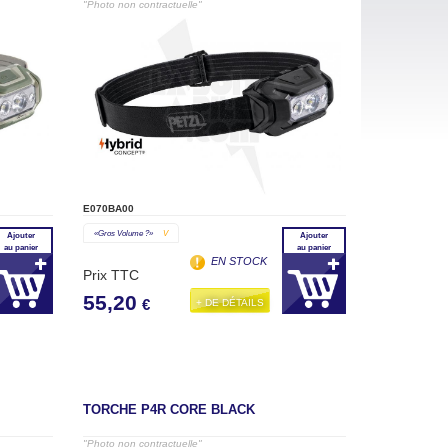
"Photo non contractuelle"
E070BA00
«gros Volume ?»
V
Ajouter
Ajouter
au panier
au panier
EN STOCK
Prix TTC
55,20
+ DE DÉTAILS
€
TORCHE P4R CORE BLACK
"Photo non contractuelle"