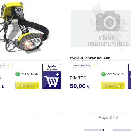
ZOOM HALOGENE POLAIRE
me ?»
V
«gros Volume ?»
V
Ajouter
au panier
EN STOCK
EN STOCK
C
Prix TTC
0
50,00
+ DE DÉTAILS
+ DE DÉTAILS
€
€
Page
2
/ 3