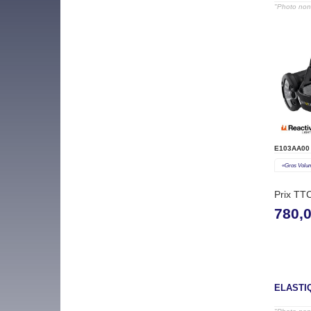
"Photo non 
E103AA00
«gros Volu
Prix TT
780,
ELASTI