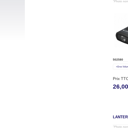
"Photo non 
502580
«gros Volu
Prix TT
26,0
LANTER
"Photo non 