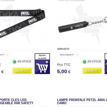
contractuelle"
"Photo non contractuelle"
1600-0272
me ?»
V
«gros Volume ?»
V
Ajouter
au panier
EN STOCK
EN STOCK
C
Prix TTC
0
5,00
+ DE DÉTAILS
+ DE DÉTAILS
€
€
PORTE CLÉS LED
LAMPE FRONTALE PETZL ARIA 2
GEABLE K6R SAFETY
CAMO