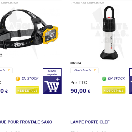
contractuelle"
"Photo non contractuelle"
502084
me ?»
V
«gros Volume ?»
V
Ajouter
au panier
EN STOCK
EN STOCK
C
Prix TTC
00
90,00
+ DE DÉTAILS
+ DE DÉTAILS
€
€
QUE POUR FRONTALE SAXO
LAMPE PORTE CLEF