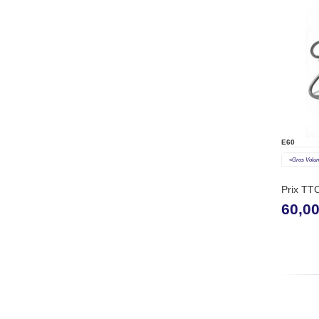
E60
«gros Volu
Prix TT
60,0