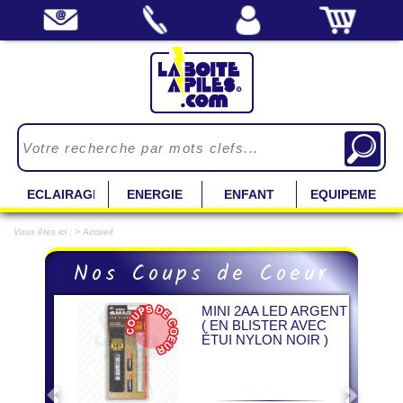
ECLAIRAGE
ENERGIE
ENFANT
EQUIPEMENT
Vous êtes ici : > Accueil
Previous
Next
Nos Coups de Coeur
MINI 2AA LED ARGENT
( EN BLISTER AVEC
ÉTUI NYLON NOIR )