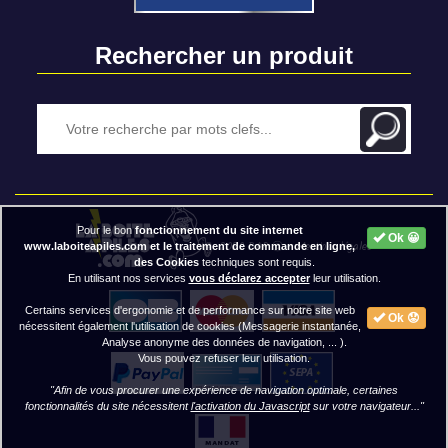
Rechercher un produit
Pour le bon
fonctionnement du site internet
Ok 😀
2020 BAP ⓒ - Mentions légales
www.laboiteapiles.com et le traitement de commande en ligne,
des Cookies
techniques sont requis.
En utilisant nos services
vous déclarez accepter
leur utilisation.
Certains services d'ergonomie et de performance sur notre site web
Ok 😟
nécessitent également l'utilisation de cookies (Messagerie instantanée,
Analyse anonyme des données de navigation, ... ).
Vous pouvez refuser leur utilisation.
"Afin de vous procurer une expérience de navigation optimale, certaines
fonctionnalités du site nécessitent
l'activation du Javascript
sur votre navigateur..."