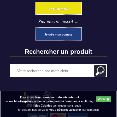
Je m'identifie
Pas encore inscrit ...
Je crée mon compte
Rechercher un produit
Pour le bon
fonctionnement du site internet
Ok 😀
2020 BAP ⓒ - Mentions légales
www.laboiteapiles.com et le traitement de commande en ligne,
des Cookies
techniques sont requis.
En utilisant nos services
vous déclarez accepter
leur utilisation.